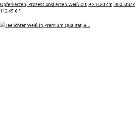
Opferkerzen, Prozessionskerzen Weiß Ø 0,9 x H 20 cm, 400 Stück
112,45 €
*