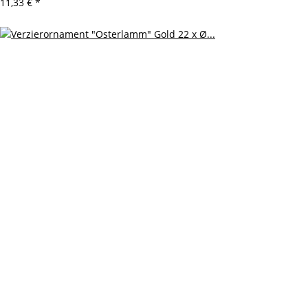
11,33 €
*