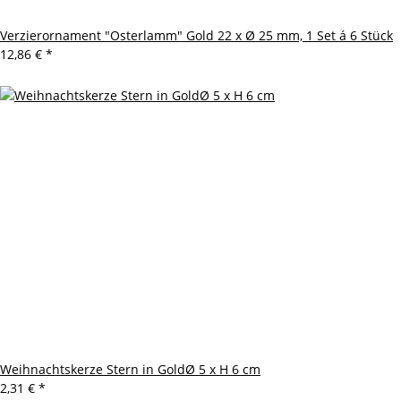
Verzierornament "Osterlamm" Gold 22 x Ø 25 mm, 1 Set á 6 Stück
12,86 €
*
Weihnachtskerze Stern in GoldØ 5 x H 6 cm
2,31 €
*