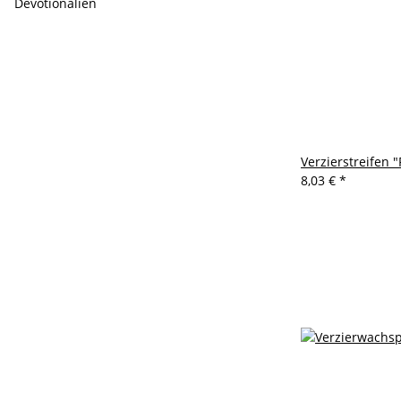
Devotionalien
Verzierstreifen
8,03 €
*