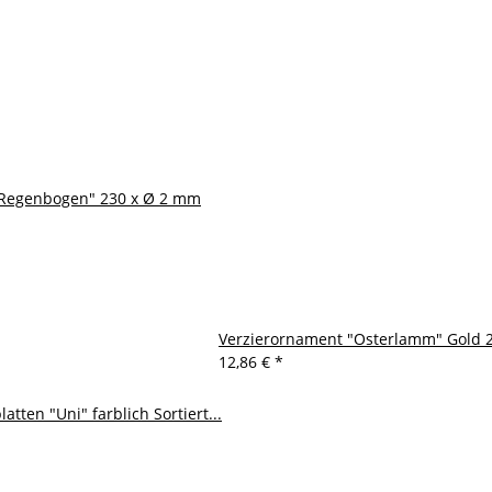
 "Regenbogen" 230 x Ø 2 mm
Verzierornament "Osterlamm" Gold 22
12,86 €
*