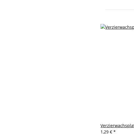
Verzierwachspla
1,29 €
*