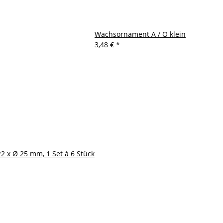
Wachsornament A / O klein
3,48 €
*
 x Ø 25 mm, 1 Set á 6 Stück